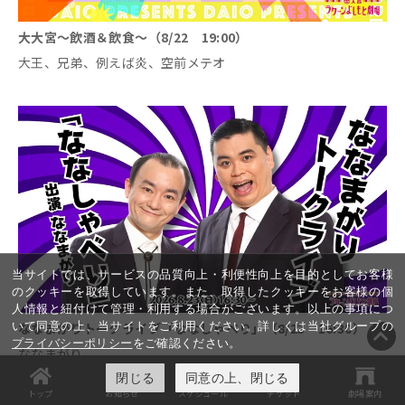
大大宮～飲酒＆飲食～（8/22 19:00）
大王、兄弟、例えば炎、空前メテオ
当サイトでは、サービスの品質向上・利便性向上を目的としてお客様
のクッキーを取得しています。また、取得したクッキーをお客様の個
人情報と紐付けて管理・利用する場合がございます。以上の事項につ
いて同意の上、当サイトをご利用ください。詳しくは当社グループの
ななまがりトークライブ「ななしゃべり」（8/23 16:30）
プライバシーポリシー
をご確認ください。
ななまがり
閉じる
同意の上、閉じる
トップ
お知らせ
スケジュール
チケット
劇場案内