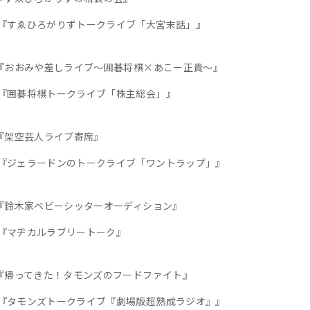
ひろがりずトークライブ「大宮末話」』
0～『おおみや差しライブ～囲碁将棋×あこー正貴～』
将棋トークライブ「株主総会」』
0～『架空芸人ライブ寄席』
ラードンのトークライブ「ワントラップ」』
0～『鈴木家ベビーシッターオーディション』
ヂカルラブリートーク』
0～『帰ってきた！タモンズのフードファイト』
ンズトークライブ『劇場版超熟成ラジオ』』