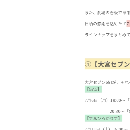
------------
また、劇場の看板であ
日頃の感謝を込めた『
ラインナップをまとめ
①【大宮セブン
大宮セブン6組が、それ
【GAG】
7月6日（月）19:00
20:30～『GA
【すゑひろがりず】
7月11日（土）18:0