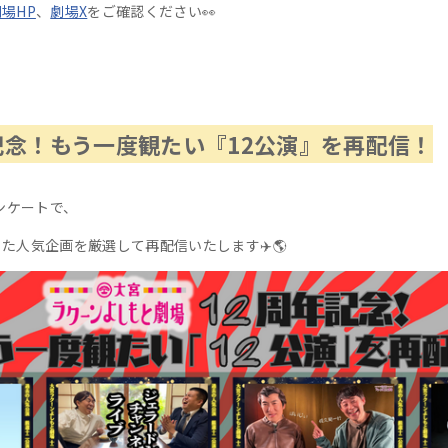
場HP
、
劇場X
をご確認ください👀
記念！もう一度観たい『12公演』を再配信！
ンケートで、
った人気企画を厳選して再配信いたします
✈️🌎