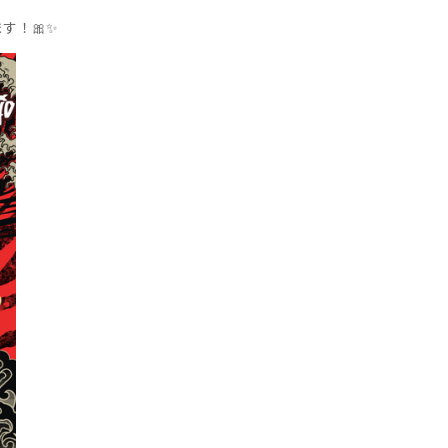
ます！
🎀✨