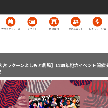
大宮スケジュール
チケット
劇場案内
大宮ユニット
レギュラー公演
大宮ラクーンよしもと劇場】12周年記念イベント開催
！