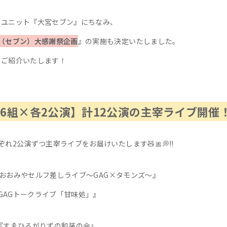
るユニット『大宮セブン』にちなみ、
7（セブン）大感謝祭企画
』の実施も決定いたしました。
てご紹介いたします！
6組×各2公演】計12公演の主宰ライブ開催
ぞれ2公演ずつ主宰ライブをお届けいたします
🧸🎀💭‼️
～『おおみやセルフ差しライブ〜GAG×タモンズ〜』
Gトークライブ「甘味処」』
0～『すゑひろがりずの和装の会』